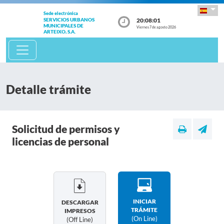
Sede electrónica
20:08:01
SERVICIOS URBANOS
MUNICIPALES DE
Viernes 7 de agosto 2026
ARTEIXO, S.A.
Detalle trámite
Solicitud de permisos y
licencias de personal
INICIAR
DESCARGAR
TRÁMITE
IMPRESOS
(on Line)
(off Line)