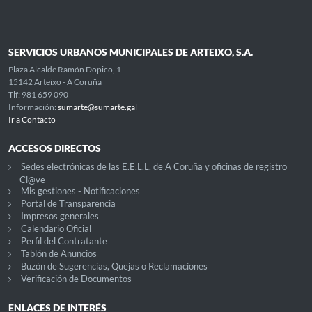
SERVICIOS URBANOS MUNICIPALES DE ARTEIXO, S.A.
Plaza Alcalde Ramón Dopico, 1
15142 Arteixo - A Coruña
Tlf: 981 659 090
Información:
sumarte@sumarte.gal
Ir a Contacto
ACCESOS DIRECTOS
Sedes electrónicas de las E.E.L.L. de A Coruña y oficinas de registro
Cl@ve
Mis gestiones - Notificaciones
Portal de Transparencia
Impresos generales
Calendario Oficial
Perfil del Contratante
Tablón de Anuncios
Buzón de Sugerencias, Quejas o Reclamaciones
Verificación de Documentos
ENLACES DE INTERÉS