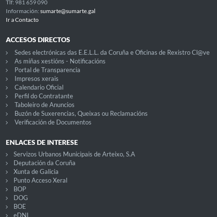
Tlf: 981 659 090
Información:
sumarte@sumarte.gal
Ir a Contacto
ACCESOS DIRECTOS
Sedes electrónicas das E.E.L.L. da Coruña e Oficinas de Rexistro Cl@ve
As miñas xestións - Notificacións
Portal de Transparencia
Impresos xerais
Calendario Oficial
Perfil do Contratante
Taboleiro de Anuncios
Buzón de Suxerencias, Queixas ou Reclamacións
Verificación de Documentos
ENLACES DE INTERESE
Servizos Urbanos Municipais de Arteixo, S.A
Deputación da Coruña
Xunta de Galicia
Punto Acceso Xeral
BOP
DOG
BOE
eDNI